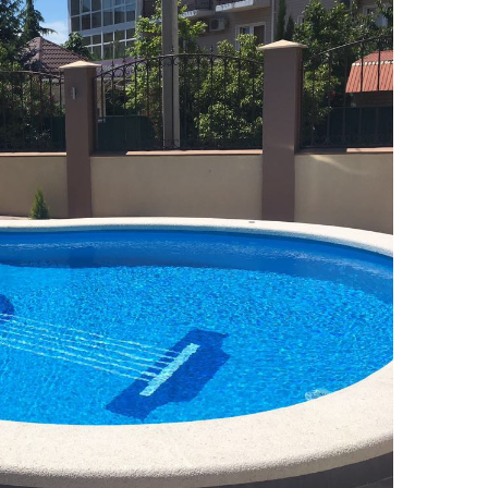
ЕЙ
500